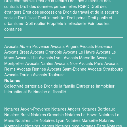
Droit commercial
Droit de la famille
Droit des affaires et des
contrats
Droit des données personnelles RGPD
Droit des
étrangers
Droit des successions
Droit du travail et de la sécurité
sociale
Droit fiscal
Droit immobilier
Droit pénal
Droit public et
urbanisme
Droit routier
Propriété intellectuelle
Voir tous les
domaines
Avocats Aix-en-Provence
Avocats Angers
Avocats Bordeaux
Avocats Brest
Avocats Grenoble
Avocats Le Havre
Avocats Le
Mans
Avocats Lille
Avocats Lyon
Avocats Marseille
Avocats
Montpellier
Avocats Nantes
Avocats Nice
Avocats Paris
Avocats
Reims
Avocats Rennes
Avocats Saint-Étienne
Avocats Strasbourg
Avocats Toulon
Avocats Toulouse
Notaires
Collectivité territoriale
Droit de la famille
Entreprise
Immobilier
International
Patrimoine et fiscalité
Notaires Aix-en-Provence
Notaires Angers
Notaires Bordeaux
Notaires Brest
Notaires Grenoble
Notaires Le Havre
Notaires Le
Mans
Notaires Lille
Notaires Lyon
Notaires Marseille
Notaires
Montpellier
Notaires Nantes
Notaires Nice
Notaires Paris
Notaires