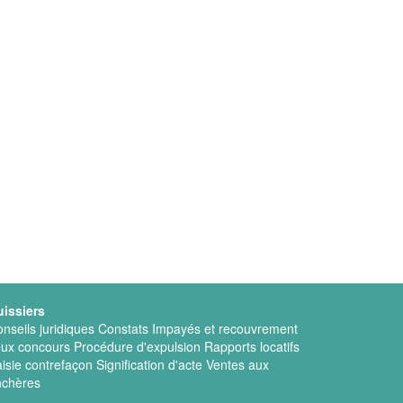
uissiers
nseils juridiques
Constats
Impayés et recouvrement
eux concours
Procédure d'expulsion
Rapports locatifs
isie contrefaçon
Signification d'acte
Ventes aux
nchères