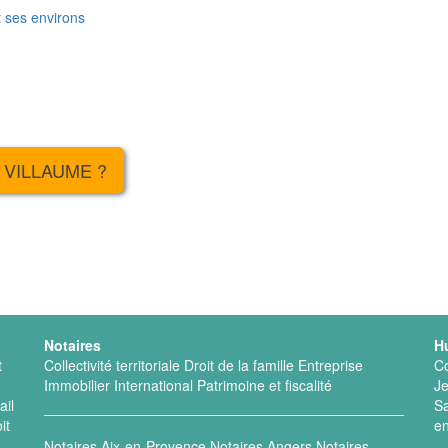
t ses environs
 VILLAUME ?
Notaires
H
t
Collectivité territoriale
Droit de la famille
Entreprise
Co
Immobilier
International
Patrimoine et fiscalité
J
ail
Sa
it
e
Notaires Aix-en-Provence
Notaires Angers
Notaires