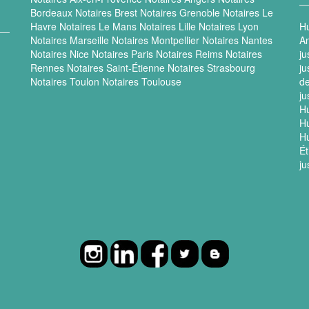
Bordeaux
Notaires Brest
Notaires Grenoble
Notaires Le
Havre
Notaires Le Mans
Notaires Lille
Notaires Lyon
Hu
Notaires Marseille
Notaires Montpellier
Notaires Nantes
A
Notaires Nice
Notaires Paris
Notaires Reims
Notaires
ju
Rennes
Notaires Saint-Étienne
Notaires Strasbourg
ju
Notaires Toulon
Notaires Toulouse
de
ju
Hu
Hu
Hu
Ét
ju