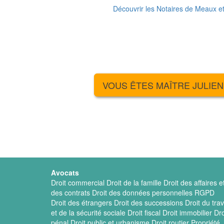
Découvrir les Notaires de Meaux e
VOUS ÊTES MAÎTRE JULIEN
Avocats
Droit commercial
Droit de la famille
Droit des affaires e
des contrats
Droit des données personnelles RGPD
Droit des étrangers
Droit des successions
Droit du trav
et de la sécurité sociale
Droit fiscal
Droit immobilier
Dro
pénal
Droit public et urbanisme
Droit routier
Propriété