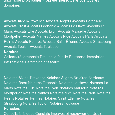
urbanisme
Droit routier
Propriété intellectuelle
Voir tous les
domaines
Avocats Aix-en-Provence
Avocats Angers
Avocats Bordeaux
Avocats Brest
Avocats Grenoble
Avocats Le Havre
Avocats Le
Mans
Avocats Lille
Avocats Lyon
Avocats Marseille
Avocats
Montpellier
Avocats Nantes
Avocats Nice
Avocats Paris
Avocats
Reims
Avocats Rennes
Avocats Saint-Étienne
Avocats Strasbourg
Avocats Toulon
Avocats Toulouse
Notaires
Collectivité territoriale
Droit de la famille
Entreprise
Immobilier
International
Patrimoine et fiscalité
Notaires Aix-en-Provence
Notaires Angers
Notaires Bordeaux
Notaires Brest
Notaires Grenoble
Notaires Le Havre
Notaires Le
Mans
Notaires Lille
Notaires Lyon
Notaires Marseille
Notaires
Montpellier
Notaires Nantes
Notaires Nice
Notaires Paris
Notaires
Reims
Notaires Rennes
Notaires Saint-Étienne
Notaires
Strasbourg
Notaires Toulon
Notaires Toulouse
Huissiers
Conseils juridiques
Constats
Impayés et recouvrement
Jeux