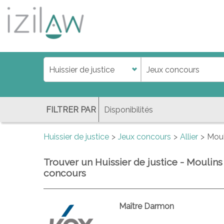
j
d
a
di
f
l
FILTRER PAR
Huissier de justice
Jeux concours
Allier
Moul
Trouver un Huissier de justice - Moulins 
concours
Maître Darmon