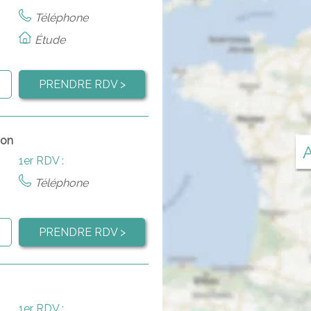
Téléphone
Étude
PRENDRE RDV >
son
A
1er RDV :
Téléphone
PRENDRE RDV >
1er RDV :