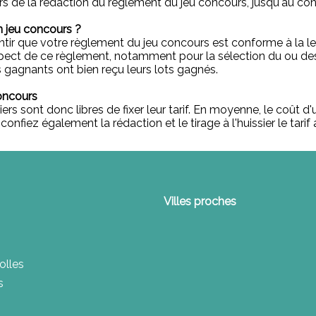
rs de la rédaction du règlement du jeu concours, jusqu'au cont
un jeu concours ?
ntir que votre règlement du jeu concours est conforme à la leg
espect de ce règlement, notamment pour la sélection du ou de
es gagnants ont bien reçu leurs lots gagnés.
concours
iers sont donc libres de fixer leur tarif. En moyenne, le coût
nfiez également la rédaction et le tirage à l'huissier le tarif
Villes proches
olles
s