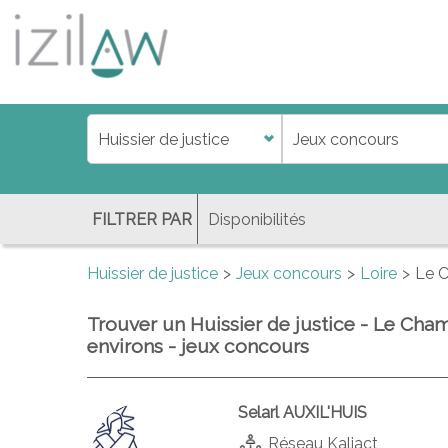
j
d
a
di
f
l
FILTRER PAR
Huissier de justice
Jeux concours
Loire
Le 
Trouver un Huissier de justice - Le Cha
environs - jeux concours
Selarl AUXIL'HUIS
Réseau Kaliact