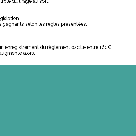
rôle du tirage au sort.
islation.
s gagnants selon les règles présentées.
 d'un enregistrement du règlement oscille entre 160€
 augmente alors.