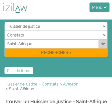
Menu
j
d
a
di
f
l
RECHERCHER >
Plus de filtres
Huissier de justice
Constats
Aveyron
Saint-Affrique
Trouver un Huissier de justice - Saint-Affrique