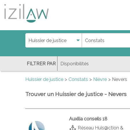
j
d
a
di
f
l
FILTRER PAR
Huissier de justice
Constats
Nièvre
Nevers
Trouver un Huissier de justice - Nevers
Auxilia conseils 18
Réseau Huis@ction &