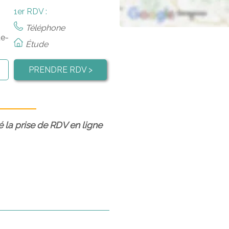
1er RDV :
Téléphone
de-
Étude
PRENDRE RDV >
é la prise de RDV en ligne