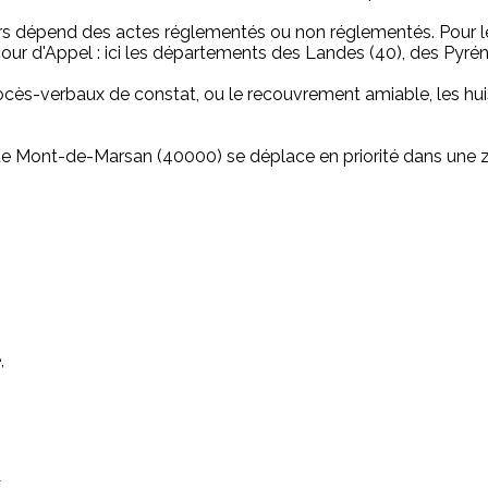
iers dépend des actes réglementés ou non réglementés. Pou
 la cour d'Appel : ici les départements des Landes (40), des Py
-verbaux de constat, ou le recouvrement amiable, les huissie
lle de Mont-de-Marsan (40000) se déplace en priorité dans un
,
,