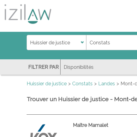
j
d
a
di
f
l
FILTRER PAR
Huissier de justice
Constats
Landes
Mont-d
Trouver un Huissier de justice - Mont-
Maître Mamalet