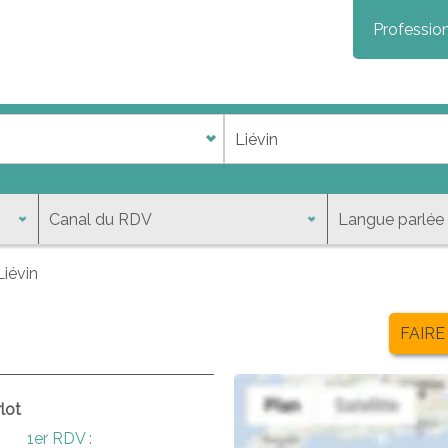
Profession
Liévin
FAIRE
lot
1er RDV :