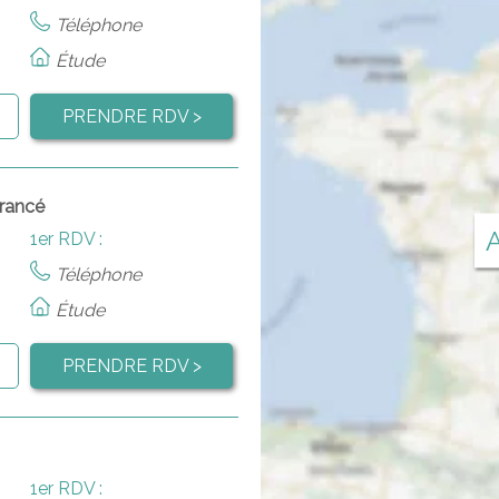
Téléphone
Étude
PRENDRE RDV >
érancé
A
1er RDV :
Téléphone
Étude
PRENDRE RDV >
1er RDV :