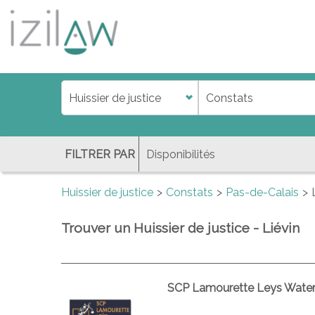
j
d
a
di
f
l
FILTRER PAR
Huissier de justice
Constats
Pas-de-Calais
Trouver un Huissier de justice - Liévin
SCP Lamourette Leys Water