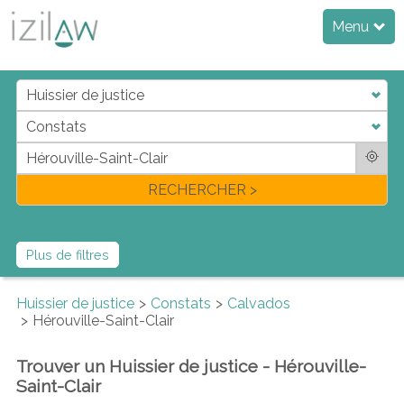
Menu
j
d
a
di
f
l
RECHERCHER >
Plus de filtres
Huissier de justice
Constats
Calvados
Hérouville-Saint-Clair
Trouver un Huissier de justice - Hérouville-
Saint-Clair