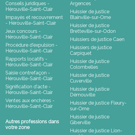
Conseils juridiques -
Argences
Hérouville-Saint-Clair
Huissier de justice
Impayés et recouvrement
Blainville-sur-Orne
- Hérouville-Saint-Clair
Huissier de justice
Jeux concours -
Bretteville-sur-Odon
Hérouville-Saint-Clair
Huissiers de justice Caen
Procédure d'expulsion -
Huissiers de justice
Hérouville-Saint-Clair
Carpiquet
Rapports locatifs -
Huissier de justice
Hérouville-Saint-Clair
Colombelles
Saisie contrefaçon -
Huissier de justice
Hérouville-Saint-Clair
Cuverville
Signification d'acte -
Huissier de justice
Hérouville-Saint-Clair
Démouville
Ventes aux enchères -
Huissier de justice Fleury-
Hérouville-Saint-Clair
sur-Orne
Huissier de justice
Autres professions dans
Giberville
votre zone
Huissier de justice Lion-