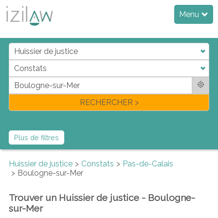
Menu
j
d
a
di
f
l
RECHERCHER >
Plus de filtres
Huissier de justice
Constats
Pas-de-Calais
Boulogne-sur-Mer
Trouver un Huissier de justice - Boulogne-
sur-Mer