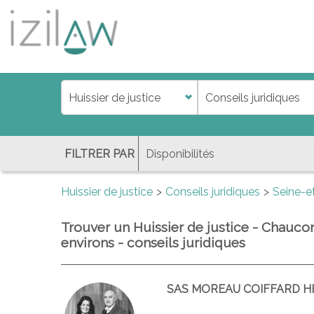
j
d
a
di
f
l
FILTRER PAR
Huissier de justice
Conseils juridiques
Seine-e
Trouver un Huissier de justice - Chauco
environs - conseils juridiques
SAS MOREAU COIFFARD 