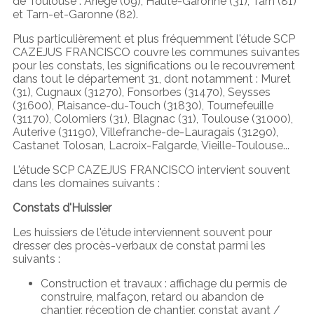
de Toulouse : Ariège (09), Haute-Garonne (31), Tarn (81)
et Tarn-et-Garonne (82).
Plus particulièrement et plus fréquemment l'étude SCP
CAZEJUS FRANCISCO couvre les communes suivantes
pour les constats, les significations ou le recouvrement
dans tout le département 31, dont notamment : Muret
(31), Cugnaux (31270), Fonsorbes (31470), Seysses
(31600), Plaisance-du-Touch (31830), Tournefeuille
(31170), Colomiers (31), Blagnac (31), Toulouse (31000),
Auterive (31190), Villefranche-de-Lauragais (31290),
Castanet Tolosan, Lacroix-Falgarde, Vieille-Toulouse...
L'étude SCP CAZEJUS FRANCISCO intervient souvent
dans les domaines suivants :
Constats d'Huissier
Les huissiers de l'étude interviennent souvent pour
dresser des procès-verbaux de constat parmi les
suivants :
Construction et travaux : affichage du permis de
construire, malfaçon, retard ou abandon de
chantier, réception de chantier, constat avant /