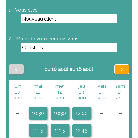
1 - Vous êtes :
2 - Motif de votre rendez-vous :
<
du 10 août au 16 août
>
lun
mar
mer
jeu
ven
sam
10
11
12
13
14
15
aoû
aoû
aoû
aoû
aoû
aoû
-
-
-
10:30
10:30
12:00
11:15
11:15
12:45