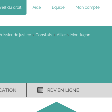
nel du droit
Aide
Équipe
Mon compte
uissier de justice
Constats
Allier
Montluçon
ICATION
RDV EN LIGNE