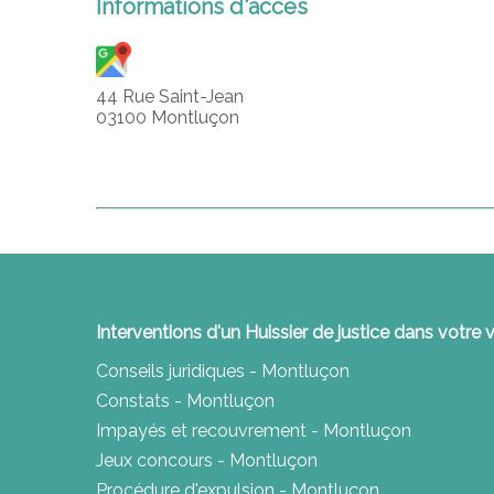
Informations d'accès
44 Rue Saint-Jean
03100 Montluçon
Interventions d'un Huissier de justice dans votre v
Conseils juridiques - Montluçon
Constats - Montluçon
Impayés et recouvrement - Montluçon
Jeux concours - Montluçon
Procédure d'expulsion - Montluçon