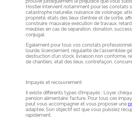
prouver juridiquement le préjudice que vous subis
Hostier intervient notamment pour les constats s
catastrophe naturelle, nuisance de voisinage, atte
propriété, états des lieux d'entrée et de sortie, a
construire, mauvaise exécution de travaux, retard 
meubles en cas de séparation, donation, succes
conjugal.
Egalement pour tous vos constats professionnels
lourde, licenciement, régularité de l'assemblée gé
destruction d'un stock, livraison non conforme, r
de chantiers, etat des lieux, contrefaçon, concurr
Impayés et recouvrement
Il existe différents types d'impayés : Loyer, chèq
pension alimentaire, facture. Pour tous ces impayé
peut vous accompagner et vous proposer une
p
adaptée. Son objectif est que vous puissiez récu
rapidement.