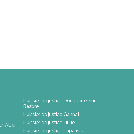
Huissier de justice Dompierre-sur-
Besbre
Huissier de justice Gannat
Huissier de justice Huriel
r-Allier
Huissier de justice Lapalisse