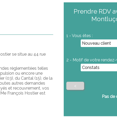
Prendre RDV av
Montluço
1 - Vous êtes :
ostier se situe au 44 rue
2 - Motif de votre rendez-
andes règlementées telles
expulsion ou encore une
r (03), du Cantal (15), de la
 toutes autres demandes
<
ayés et recouvrement, vos
 Me François Hostier est
Pas de 