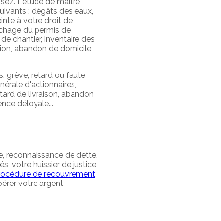
sez. L'étude de maître
uivants : dégâts des eaux,
inte à votre droit de
ffichage du permis de
de chantier, inventaire des
sion, abandon de domicile
: grève, retard ou faute
nérale d'actionnaires,
etard de livraison, abandon
ence déloyale...
ue, reconnaissance de dette,
s, votre huissier de justice
rocédure de recouvrement
pérer votre argent