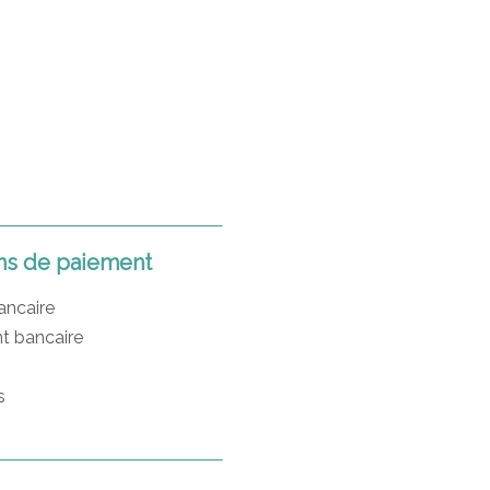
s de paiement
ancaire
t bancaire
s