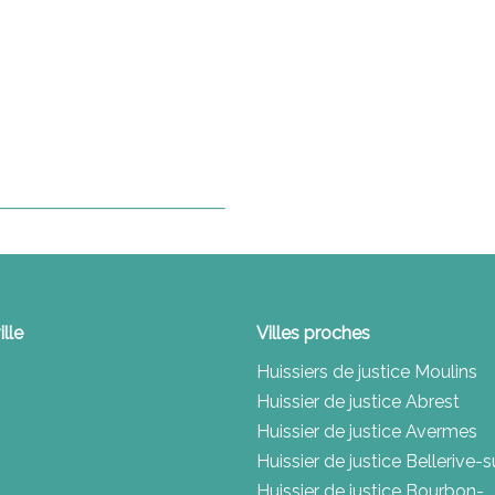
ille
Villes proches
Huissiers de justice Moulins
Huissier de justice Abrest
Huissier de justice Avermes
Huissier de justice Bellerive-su
Huissier de justice Bourbon-