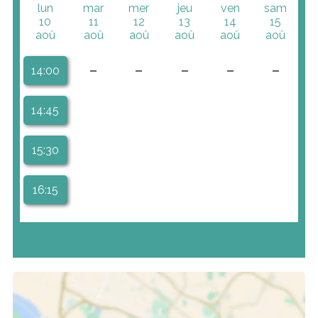
lun
mar
mer
jeu
ven
sam
10
11
12
13
14
15
aoû
aoû
aoû
aoû
aoû
aoû
-
-
-
-
-
14:00
14:45
15:30
16:15