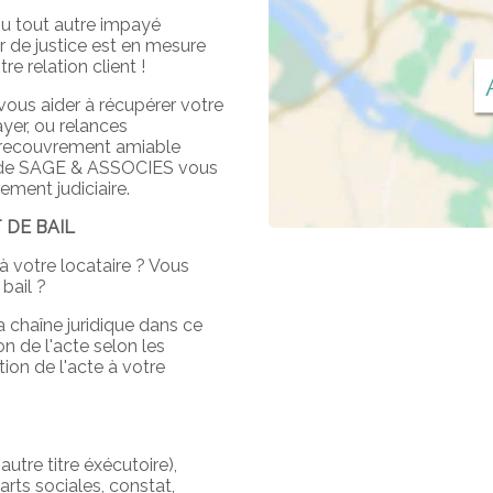
ou tout autre impayé
er de justice est en mesure
e relation client !
vous aider à récupérer votre
er, ou relances
e recouvrement amiable
'étude SAGE & ASSOCIES vous
ment judiciaire.
 DE BAIL
à votre locataire ? Vous
bail ?
 chaîne juridique dans ce
on de l'acte selon les
tion de l'acte à votre
autre titre éxécutoire),
rts sociales, constat,