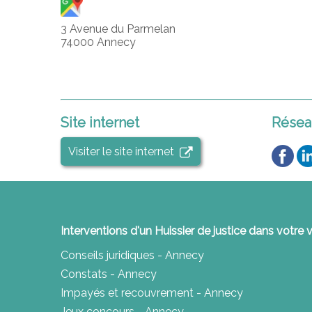
3 Avenue du Parmelan
74000 Annecy
Site internet
Résea
Visiter le site internet
Interventions d'un Huissier de justice dans votre v
Conseils juridiques - Annecy
Constats - Annecy
Impayés et recouvrement - Annecy
Jeux concours - Annecy