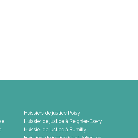
Huissiers de justice Poisy
se
Huissier de justice à Reignier-Esery
e
Huissier de justice à Rumilly
Huissiers de justice Saint-Julien-en-