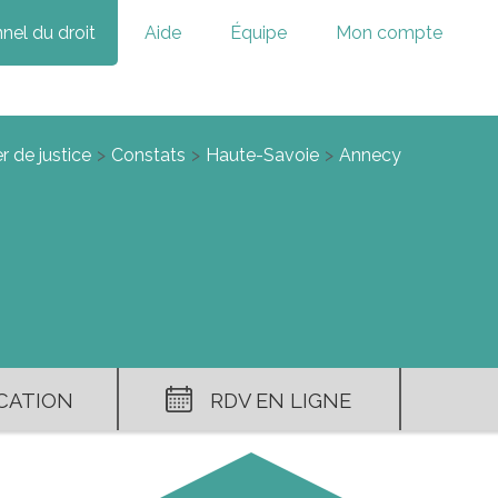
nel du droit
Aide
Équipe
Mon compte
r de justice
Constats
Haute-Savoie
Annecy
ICATION
RDV EN LIGNE