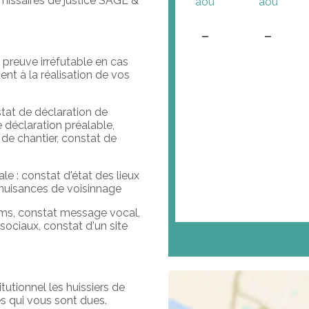
missaires de justice SAGE &
aoû
aoû
-
-
 preuve irréfutable en cas
nt à la réalisation de vos
stat de déclaration de
 déclaration préalable,
de chantier, constat de
e : constat d'état des lieux
, nuisances de voisinnage
sms, constat message vocal,
sociaux, constat d'un site
tutionnel les huissiers de
 qui vous sont dues.