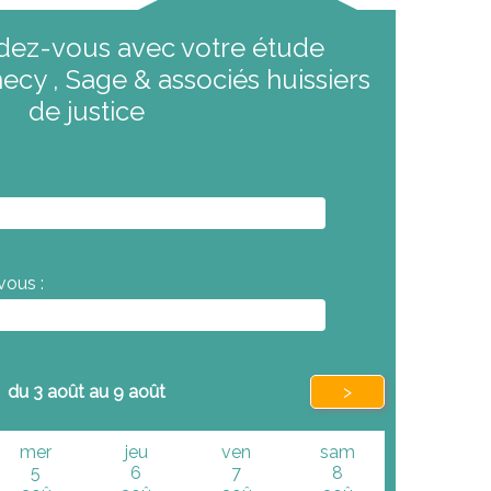
dez-vous avec votre étude
necy , Sage & associés huissiers
de justice
vous :
du 3 août au 9 août
>
mer
jeu
ven
sam
5
6
7
8