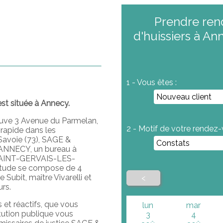
Prendre ren
d'huissiers à An
1 - Vous êtes :
est située à Annecy.
rouve 3 Avenue du Parmelan,
2 - Motif de votre rendez-
rapide dans les
Savoie (73), SAGE &
 ANNECY, un bureau à
SAINT-GERVAIS-LES-
tude se compose de 4
 Subit, maître Vivarelli et
<
urs.
 et réactifs, que vous
lun
mar
itution publique vous
3
4