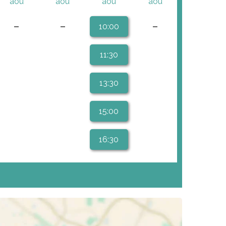
aoû
aoû
aoû
aoû
-
-
-
10:00
11:30
13:30
15:00
16:30