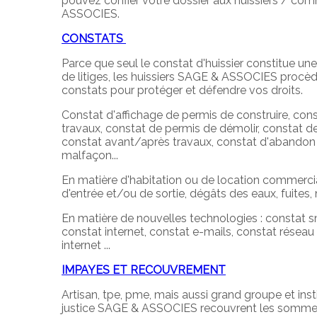
pouvez confier votre dossier aux huissiers / com
ASSOCIES.
CONSTATS
Parce que seul le constat d'huissier constitue une
de litiges, les huissiers SAGE & ASSOCIES procède
constats pour protéger et défendre vos droits.
Constat d'affichage de permis de construire, con
travaux, constat de permis de démolir, constat de
constat avant/après travaux, constat d'abandon 
malfaçon...
En matière d'habitation ou de location commercial
d'entrée et/ou de sortie, dégâts des eaux, fuites
En matière de nouvelles technologies : constat 
constat internet, constat e-mails, constat réseau 
internet ...
IMPAYES ET RECOUVREMENT
Artisan, tpe, pme, mais aussi grand groupe et insti
justice SAGE & ASSOCIES recouvrent les sommes