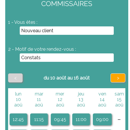
COMMISSAIRES
1 - Vous êtes :
2 - Motif de votre rendez-vous :
<
du 10 août au 16 août
>
lun
mar
mer
jeu
ven
sam
10
11
12
13
14
15
aoû
aoû
aoû
aoû
aoû
aoû
-
12:45
11:15
09:45
11:00
09:00