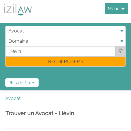
Menu
j
d
a
di
f
l
RECHERCHER >
Plus de filtres
Avocat
Trouver un Avocat - Liévin