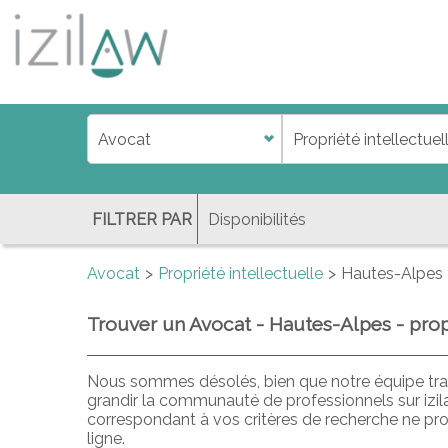
j
d
a
di
f
l
FILTRER PAR
Avocat
Propriété intellectuelle
Hautes-Alpes
Trouver un Avocat - Hautes-Alpes - propr
Nous sommes désolés, bien que notre équipe trav
grandir la communauté de professionnels sur izi
correspondant à vos critères de recherche ne pr
ligne.