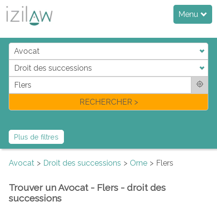
Menu
j
d
a
di
f
l
RECHERCHER >
Plus de filtres
Avocat
Droit des successions
Orne
Flers
Trouver un Avocat - Flers - droit des
successions