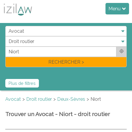
Menu
j
d
a
di
f
l
RECHERCHER >
Plus de filtres
Avocat
Droit routier
Deux-Sèvres
Niort
Trouver un Avocat - Niort - droit routier