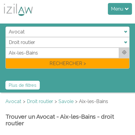
Menu
j
d
a
di
f
l
RECHERCHER >
Plus de filtres
Avocat
Droit routier
Savoie
Aix-les-Bains
Trouver un Avocat - Aix-les-Bains - droit
routier