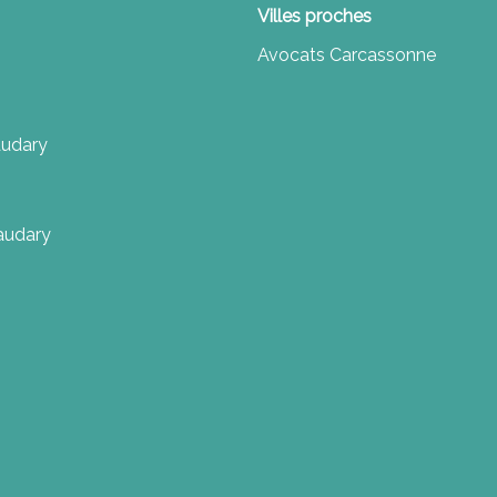
Villes proches
Avocats Carcassonne
audary
naudary