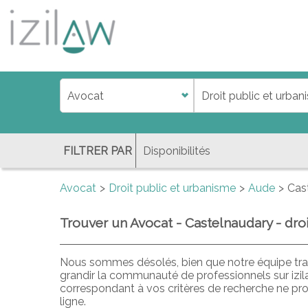
j
d
a
di
f
l
FILTRER PAR
Avocat
Droit public et urbanisme
Aude
Cas
Trouver un Avocat - Castelnaudary - dro
Nous sommes désolés, bien que notre équipe trav
grandir la communauté de professionnels sur izi
correspondant à vos critères de recherche ne pr
ligne.