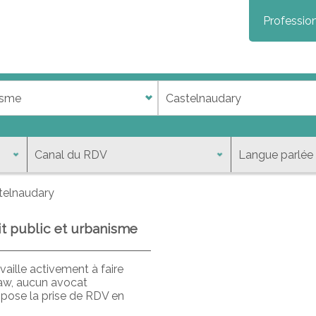
Profession
telnaudary
it public et urbanisme
aille activement à faire
law, aucun avocat
opose la prise de RDV en