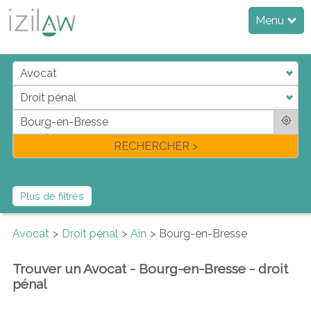
Menu
j
d
a
di
f
l
RECHERCHER >
Plus de filtres
Avocat
Droit pénal
Ain
Bourg-en-Bresse
Trouver un Avocat - Bourg-en-Bresse - droit
pénal