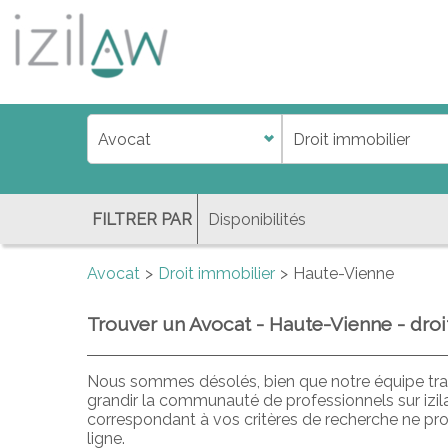
j
d
a
di
f
l
FILTRER PAR
Avocat
Droit immobilier
Haute-Vienne
Trouver un Avocat - Haute-Vienne - droi
Nous sommes désolés, bien que notre équipe trav
grandir la communauté de professionnels sur izi
correspondant à vos critères de recherche ne pr
ligne.