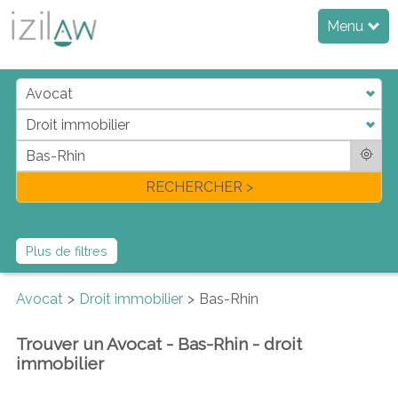
Menu
j
d
a
di
f
l
RECHERCHER >
Plus de filtres
Avocat
Droit immobilier
Bas-Rhin
Trouver un Avocat - Bas-Rhin - droit
immobilier