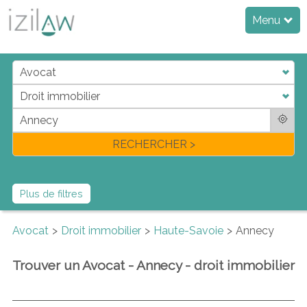
Menu
j
d
a
di
f
l
RECHERCHER >
Plus de filtres
Avocat
Droit immobilier
Haute-Savoie
Annecy
Trouver un Avocat - Annecy - droit immobilier