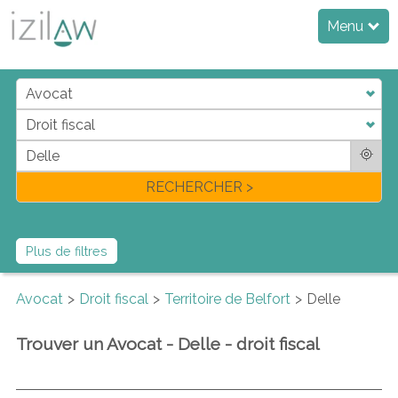
Menu
j
d
a
di
f
l
RECHERCHER >
Plus de filtres
Avocat
Droit fiscal
Territoire de Belfort
Delle
Trouver un Avocat - Delle - droit fiscal