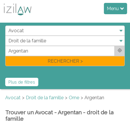
Menu
j
d
a
di
f
l
RECHERCHER >
Plus de filtres
Avocat
Droit de la famille
Orne
Argentan
Trouver un Avocat - Argentan - droit de la
famille