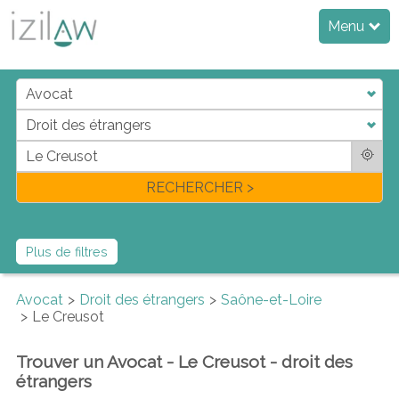
Menu
j
d
a
di
f
l
RECHERCHER >
Plus de filtres
Avocat
Droit des étrangers
Saône-et-Loire
Le Creusot
Trouver un Avocat - Le Creusot - droit des
étrangers