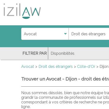
j
d
a
di
f
l
FILTRER PAR
Avocat
Droit des étrangers
Côte-d'Or
Dijon
Trouver un Avocat - Dijon - droit des ét
Nous sommes désolés, bien que notre équipe trav
grandir la communauté de professionnels sur izi
correspondant à vos critères de recherche ne pr
ligne.