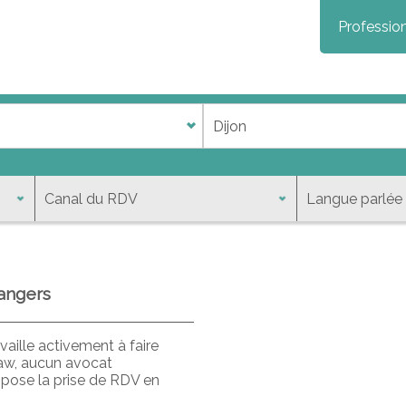
Profession
rangers
aille activement à faire
law, aucun avocat
opose la prise de RDV en