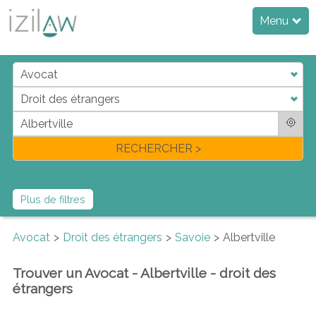
Menu
j
d
a
di
f
l
RECHERCHER >
Plus de filtres
Avocat
Droit des étrangers
Savoie
Albertville
Trouver un Avocat - Albertville - droit des
étrangers