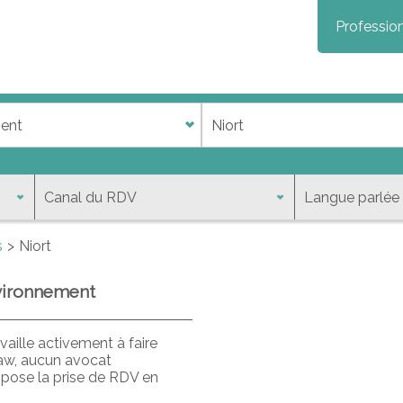
Profession
s
Niort
nvironnement
aille activement à faire
law, aucun avocat
opose la prise de RDV en