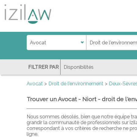
j
d
a
di
f
l
FILTRER PAR
Avocat
Droit de l'environnement
Deux-Sèvre
Trouver un Avocat - Niort - droit de l'e
Nous sommes désolés, bien que notre équipe trav
grandir la communauté de professionnels sur izi
correspondant à vos critères de recherche ne pr
ligne.