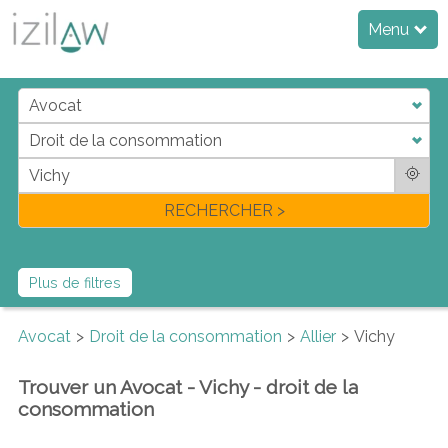
Menu
j
d
a
di
f
l
RECHERCHER >
Plus de filtres
Avocat
Droit de la consommation
Allier
Vichy
Trouver un Avocat - Vichy - droit de la
consommation