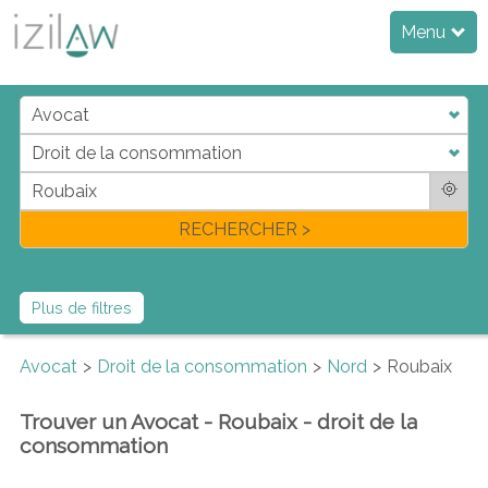
Menu
j
d
a
di
f
l
RECHERCHER >
Plus de filtres
Avocat
Droit de la consommation
Nord
Roubaix
Trouver un Avocat - Roubaix - droit de la
consommation