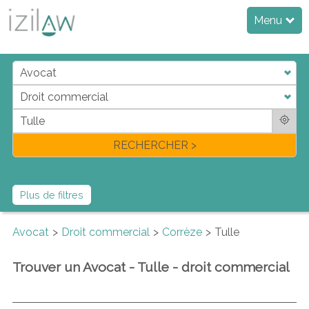
Menu
j
d
a
di
f
l
RECHERCHER >
Plus de filtres
Avocat
Droit commercial
Corrèze
Tulle
Trouver un Avocat - Tulle - droit commercial