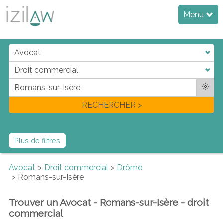
Menu
j
d
a
di
f
l
RECHERCHER >
Plus de filtres
Avocat
Droit commercial
Drôme
Romans-sur-Isère
Trouver un Avocat - Romans-sur-Isère - droit
commercial