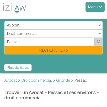
Menu
j
d
a
di
f
l
RECHERCHER >
Plus de filtres
Avocat
Droit commercial
Gironde
Pessac
Trouver un Avocat - Pessac et ses environs -
droit commercial