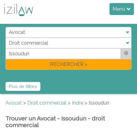
Menu
j
d
a
di
f
l
RECHERCHER >
Plus de filtres
Avocat
Droit commercial
Indre
Issoudun
Trouver un Avocat - Issoudun - droit
commercial