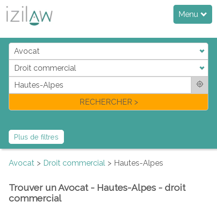
Menu
j
d
a
di
f
l
RECHERCHER >
Plus de filtres
Avocat
Droit commercial
Hautes-Alpes
Trouver un Avocat - Hautes-Alpes - droit
commercial