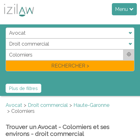
Menu
j
d
a
di
f
l
RECHERCHER >
Plus de filtres
Avocat
Droit commercial
Haute-Garonne
Colomiers
Trouver un Avocat - Colomiers et ses
environs - droit commercial