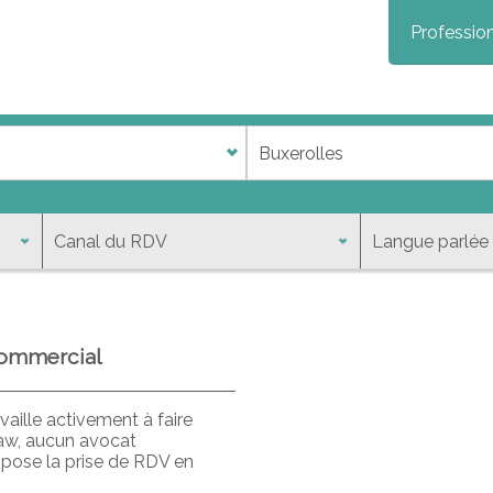
Profession
s
 commercial
aille activement à faire
law, aucun avocat
opose la prise de RDV en