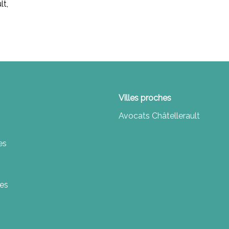
lt,
Villes proches
Avocats Châtellerault
es
les