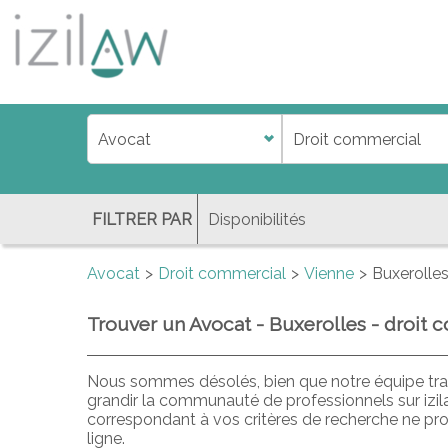
j
d
a
di
f
l
FILTRER PAR
Avocat
Droit commercial
Vienne
Buxerolle
Trouver un Avocat - Buxerolles - droit
Nous sommes désolés, bien que notre équipe trav
grandir la communauté de professionnels sur izi
correspondant à vos critères de recherche ne pr
ligne.