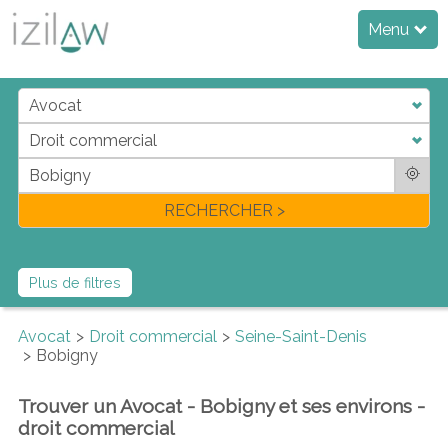
Menu
j
d
a
di
f
l
RECHERCHER >
Plus de filtres
Avocat
Droit commercial
Seine-Saint-Denis
Bobigny
Trouver un Avocat - Bobigny et ses environs -
droit commercial