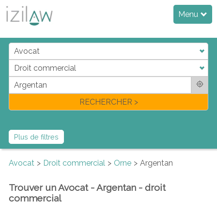
Menu
j
d
a
di
f
l
RECHERCHER >
Plus de filtres
Avocat
Droit commercial
Orne
Argentan
Trouver un Avocat - Argentan - droit
commercial