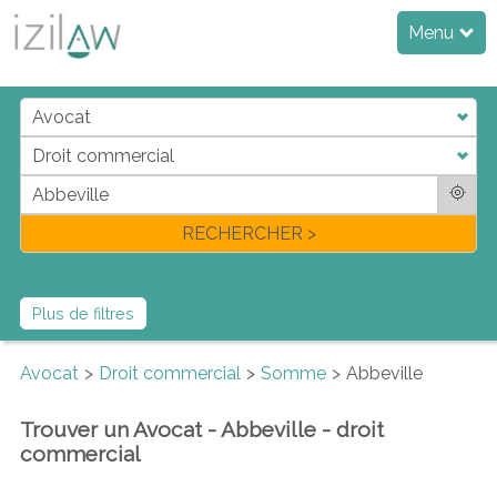
Menu
j
d
a
di
f
l
RECHERCHER >
Plus de filtres
Avocat
Droit commercial
Somme
Abbeville
Trouver un Avocat - Abbeville - droit
commercial