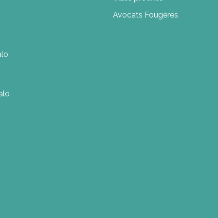
Avocats Fougères
alo
alo