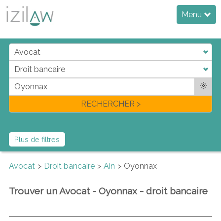
Menu
j
d
a
di
f
l
RECHERCHER >
Plus de filtres
Avocat
Droit bancaire
Ain
Oyonnax
Trouver un Avocat - Oyonnax - droit bancaire