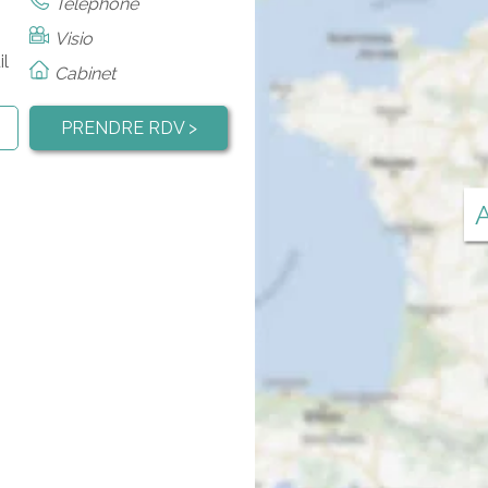
Téléphone
Visio
il
Cabinet
PRENDRE RDV >
A