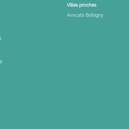
Villes proches
Avocats Bobigny
l
il