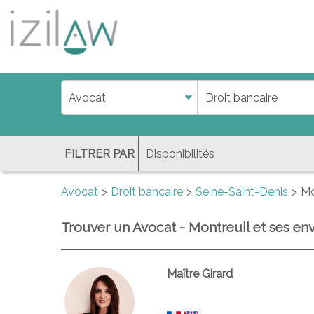
j
d
a
di
f
l
FILTRER PAR
Avocat
Droit bancaire
Seine-Saint-Denis
Mo
Trouver un Avocat - Montreuil et ses env
Maître Girard