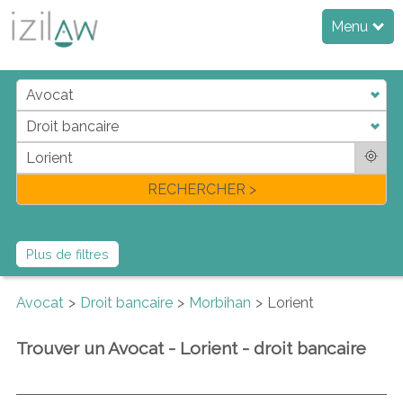
Menu
j
d
a
di
f
l
RECHERCHER >
Plus de filtres
Avocat
Droit bancaire
Morbihan
Lorient
Trouver un Avocat - Lorient - droit bancaire