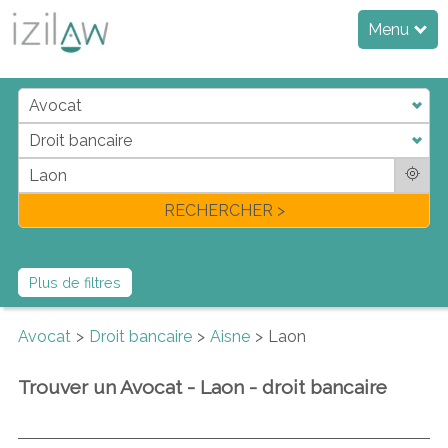
Menu
j
d
a
di
f
l
RECHERCHER >
Plus de filtres
Avocat
Droit bancaire
Aisne
Laon
Trouver un Avocat - Laon - droit bancaire